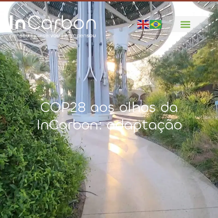
COP28 aos olhos da
InCarbon: adaptação