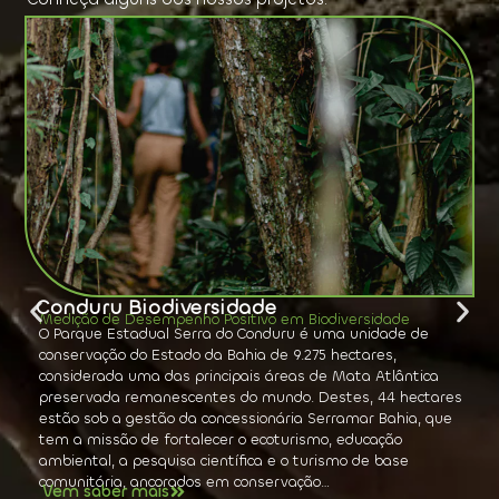
Aibaibu Kayawai - Mulheres que Curam
Fortalecimento socioambiental, econômico e equidade de
gênero
A Associação Indígena das Mulheres da Aldeia Segredo do
Artesão, Acre, foi constituída para garantir visibilidade,
proteção e segurança para as mulheres indígenas através
da geração de renda, valorização da arte ancestral e
transmissão da cultura da floresta para o mundo…
Vem saber mais