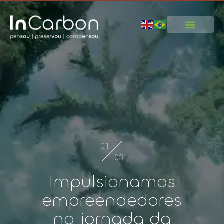
0
1
0
3
Impulsionamos
empreendedores
na jornada da