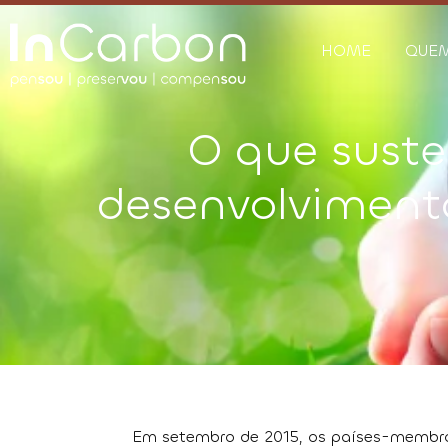
HOME
QUE
O que suste
desenvolvimento
Em setembro de 2015, os países-membr