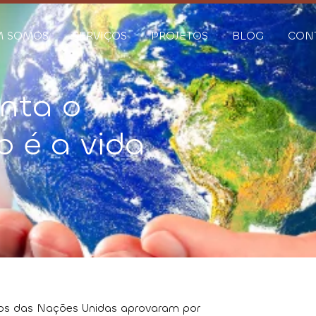
M SOMOS
SERVIÇOS
PROJETOS
BLOG
CON
nta o
 é a vida
os das Nações Unidas aprovaram por