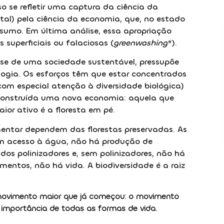
so se refletir uma captura da ciência da
al) pela ciência da economia, que, no estado
nsumo. Em última análise, essa apropriação
 superficiais ou falaciosas (
greenwashing
*).
se de uma sociedade sustentável, pressupõe
logia. Os esforços têm que estar concentrados
com especial atenção à diversidade biológica)
r construída uma nova economia: aquela que
or ativo é a floresta em pé.
mentar dependem das florestas preservadas. As
em acesso à água, não há produção de
dos polinizadores e, sem polinizadores, não há
entos, não há vida. A biodiversidade é a raiz
movimento maior que já começou: o movimento
 importância de todas as formas de vida.