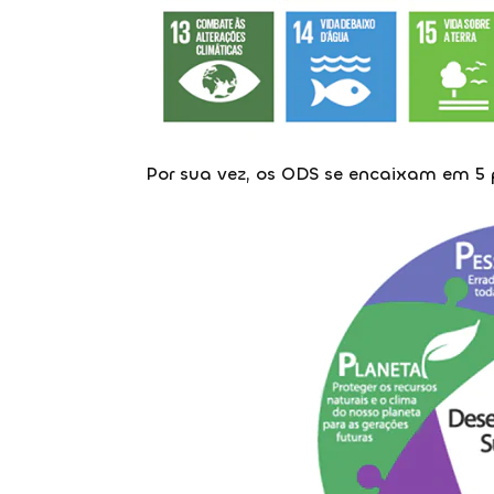
Por sua vez, os ODS se encaixam em 5 p